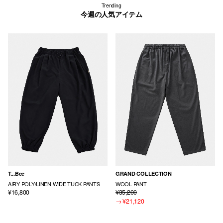
Trending
今週の人気アイテム
T...Bee
GRAND COLLECTION
AIRY POLY/LINEN WIDE TUCK PANTS
WOOL PANT
¥16,800
¥35,200
→
¥21,120