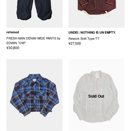
refomed
UNDIS
NOTHING IS UN EMPTY.
FRESH MAN DENIM WIDE PANTS by
Rework Shirt Type-TT
EDWIN "OW"
¥27,500
¥30,800
Sold Out