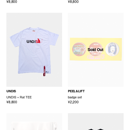
¥8,800
¥8,800
Sold Out
UNDIS
PEEL&LIFT
UNDIS × Rat TEE
badge set
¥8,800
¥2,200