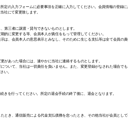
、所定の入力フォームに必要事項を正確に入力してください。会員情報の登録に
は当社にて変更致します。
とし、第三者に譲渡・貸与できないものとします。
う定期的に変更する等、会員本人が責任をもって管理してください。
思表示は、会員本人の意思表示とみなし、そのために生じる支払等は全て会員の
に変更があった場合には、速やかに当社に連絡するものとします。
損害について、当社は一切責任を負いません。また、変更登録がなされた場合で
ださい。
手続きを行ってください。所定の退会手続の終了後に、退会となります。
をしたとき、通信販売による代金支払債務を怠ったとき、その他当社が会員とし