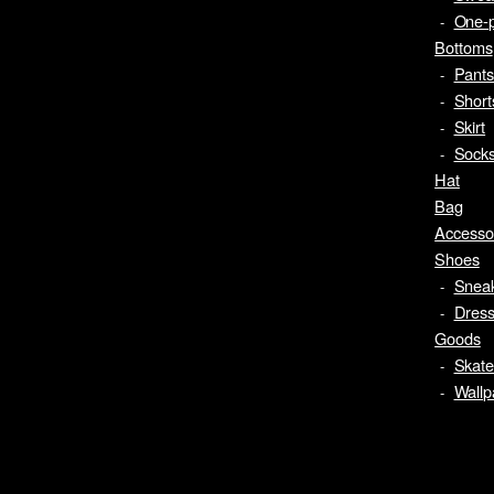
One-p
Bottoms
Pant
Short
Skirt
Sock
Hat
Bag
Accesso
Shoes
Snea
Dres
Goods
Skat
Wallp