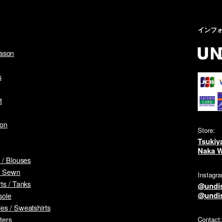
インフ
ason
s
t
son
Store:
Tsukiy
Naka W
s / Blouses
& Sewn
Instagr
rts / Tanks
@undi
@undi
sole
es / Sweatshirts
ters
Contact: