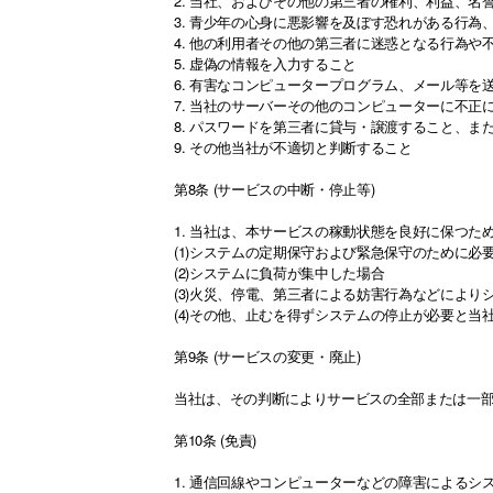
2. 当社、およびその他の第三者の権利、利益、名
3. 青少年の心身に悪影響を及ぼす恐れがある行
4. 他の利用者その他の第三者に迷惑となる行為や
5. 虚偽の情報を入力すること
6. 有害なコンピュータープログラム、メール等を
7. 当社のサーバーその他のコンピューターに不正
8. パスワードを第三者に貸与・譲渡すること、ま
9. その他当社が不適切と判断すること
第8条 (サービスの中断・停止等)
1. 当社は、本サービスの稼動状態を良好に保つ
(1)システムの定期保守および緊急保守のために必
(2)システムに負荷が集中した場合
(3)火災、停電、第三者による妨害行為などにより
(4)その他、止むを得ずシステムの停止が必要と当
第9条 (サービスの変更・廃止)
当社は、その判断によりサービスの全部または一
第10条 (免責)
1. 通信回線やコンピューターなどの障害による