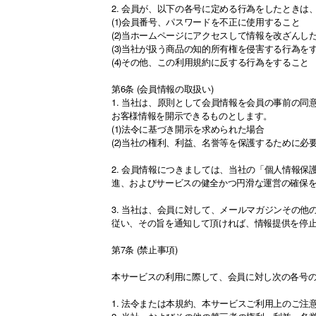
2. 会員が、以下の各号に定める行為をしたとき
(1)会員番号、パスワードを不正に使用すること
(2)当ホームページにアクセスして情報を改ざん
(3)当社が扱う商品の知的所有権を侵害する行為を
(4)その他、この利用規約に反する行為をすること
第6条 (会員情報の取扱い)
1. 当社は、原則として会員情報を会員の事前の
お客様情報を開示できるものとします。
(1)法令に基づき開示を求められた場合
(2)当社の権利、利益、名誉等を保護するために必
2. 会員情報につきましては、当社の「個人情報
進、およびサービスの健全かつ円滑な運営の確保
3. 当社は、会員に対して、メールマガジンその
従い、その旨を通知して頂ければ、情報提供を停
第7条 (禁止事項)
本サービスの利用に際して、会員に対し次の各号
1. 法令または本規約、本サービスご利用上のご