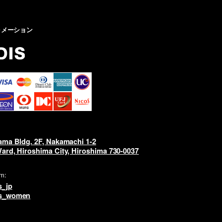
ォメーション
ama Bldg. 2F, Nakamachi 1-2
ard, Hiroshima City, Hiroshima 730-0037
am:
s_jp
s_women