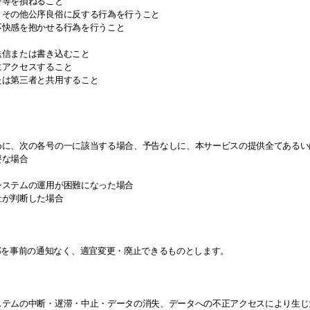
誉等を損ねること
為、その他公序良俗に反する行為を行うこと
不快感を抱かせる行為を行うこと
送信または書き込むこと
にアクセスすること
たは第三者と共用すること
ために、次の各号の一に該当する場合、予告なしに、本サービスの提供全てある
要な場合
システムの運用が困難になった場合
社が判断した場合
部を事前の通知なく、適宜変更・廃止できるものとします。
システムの中断・遅滞・中止・データの消失、データへの不正アクセスにより生