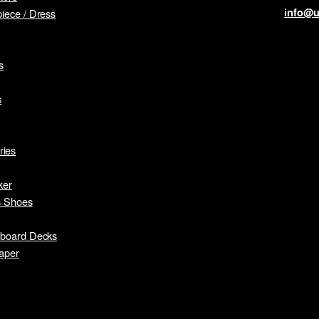
info@u
iece / Dress
s
s
s
ries
ker
s Shoes
eboard Decks
aper