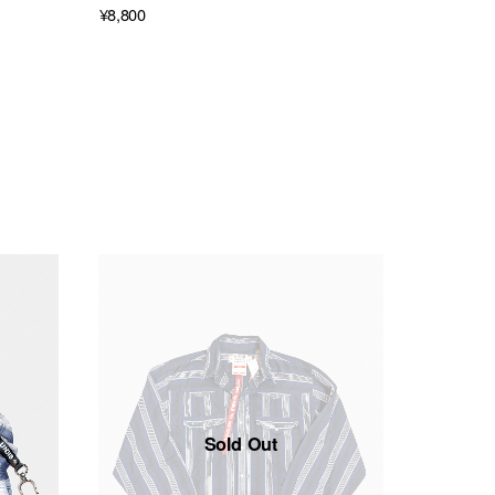
¥8,800
¥28,600
→
¥17,16
Sold Out