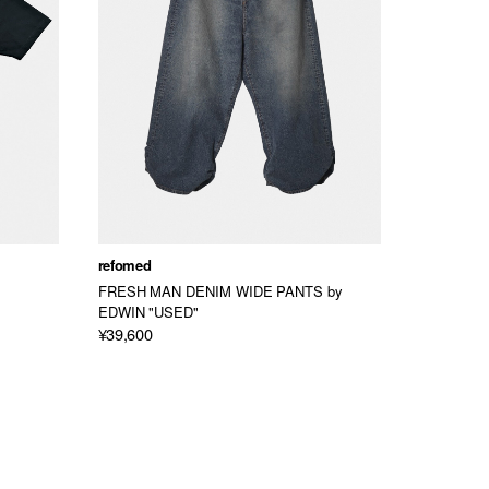
refomed
refomed
FRESH MAN DENIM WIDE PANTS by
FRESH MA
EDWIN "USED"
EDWIN " 
¥39,600
¥41,800