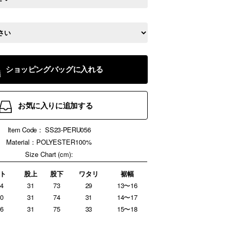
ショッピングバッグに入れる
お気に入りに追加する
Item Code：
SS23-PERU056
Material：POLYESTER100%
Size Chart (cm):
ト
股上
股下
ワタリ
裾幅
4
31
73
29
13〜16
0
31
74
31
14〜17
6
31
75
33
15〜18