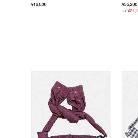
¥16,800
¥35,200
→
¥21,