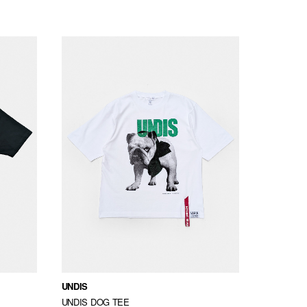
UNDIS
GRAND C
UNDIS DOG TEE
KNIT QUA