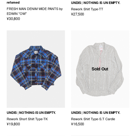
refomed
UNDIS
NOTHING IS UN EMPTY.
FRESH MAN DENIM WIDE PANTS by
Rework Shirt Type-TT
EDWIN "OW"
¥27,500
¥30,800
Sold Out
UNDIS
NOTHING IS UN EMPTY.
UNDIS
NOTHING IS UN EMPTY.
Rework Short Shirt Type-TK
Rework Shirt Type-S.T Cardie
¥19,800
¥16,500