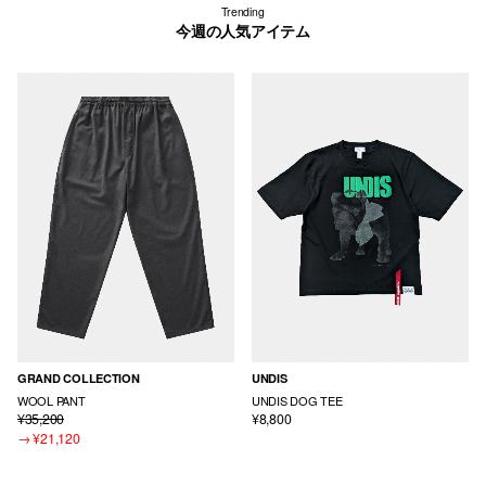
Trending
今週の人気アイテム
GRAND COLLECTION
UNDIS
WOOL PANT
UNDIS DOG TEE
¥35,200
¥8,800
→
¥21,120