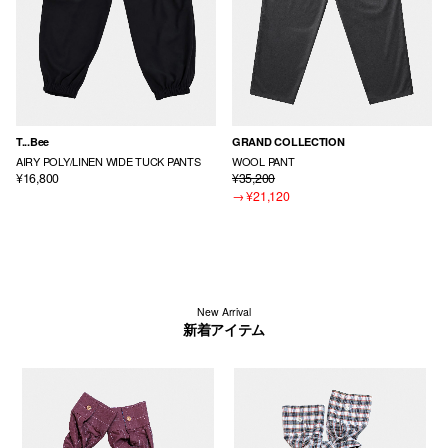
T...Bee
GRAND COLLECTION
AIRY POLY/LINEN WIDE TUCK PANTS
WOOL PANT
¥16,800
¥35,200
→
¥21,120
New Arrival
新着アイテム