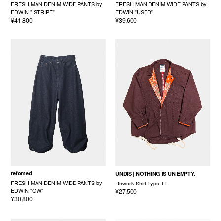
FRESH MAN DENIM WIDE PANTS by
FRESH MAN DENIM WIDE PANTS by
EDWIN " STRIPE"
EDWIN "USED"
¥41,800
¥39,600
refomed
UNDIS
NOTHING IS UN EMPTY.
FRESH MAN DENIM WIDE PANTS by
Rework Shirt Type-TT
EDWIN "OW"
¥27,500
¥30,800