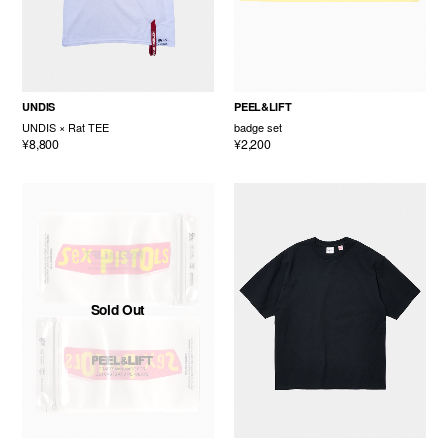
UNDIS
PEEL&LIFT
UNDIS × Rat TEE
badge set
¥8,800
¥2,200
Sold Out