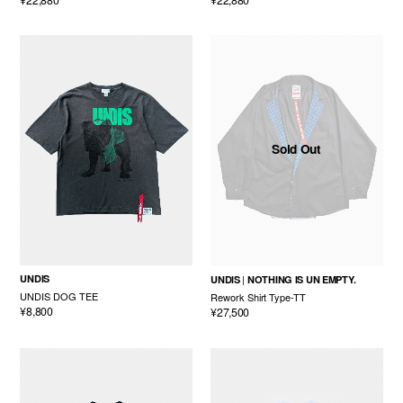
¥22,880
¥22,880
Sold Out
UNDIS
UNDIS
NOTHING IS UN EMPTY.
UNDIS DOG TEE
Rework Shirt Type-TT
¥8,800
¥27,500