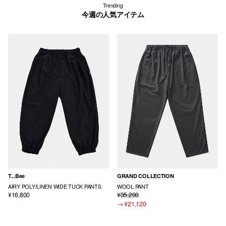
Trending
今週の人気アイテム
T...Bee
GRAND COLLECTION
AIRY POLY/LINEN WIDE TUCK PANTS
WOOL PANT
¥16,800
¥35,200
→
¥21,120