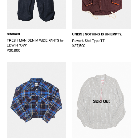
refomed
UNDIS
NOTHING IS UN EMPTY.
FRESH MAN DENIM WIDE PANTS by
Rework Shirt Type-TT
EDWIN "OW"
¥27,500
¥30,800
Sold Out