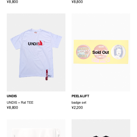
¥8,800
¥8,800
Sold Out
UNDIS
PEEL&LIFT
UNDIS × Rat TEE
badge set
¥8,800
¥2,200