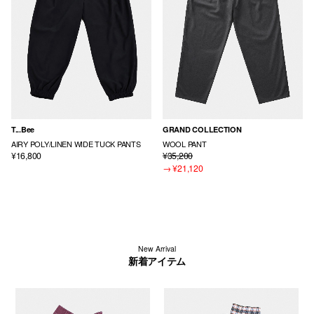
T...Bee
GRAND COLLECTION
AIRY POLY/LINEN WIDE TUCK PANTS
WOOL PANT
¥16,800
¥35,200
→
¥21,120
New Arrival
新着アイテム