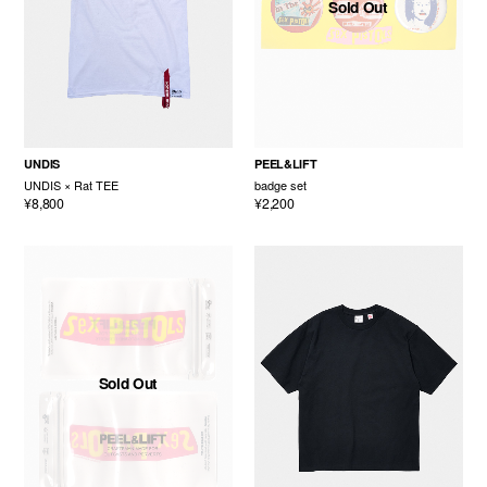
Sold Out
UNDIS
PEEL&LIFT
UNDIS × Rat TEE
badge set
¥8,800
¥2,200
Sold Out