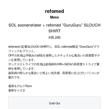
refomed
Mens
SOL soonerorlater × refomed ”GuruGuru” SLOUCH
SHIRT
¥35,200
refomedの定番SLOUCH SHIRTに、SOL×refomed限定 “GuruGuru”グラ
フィックをプリント。
OFFの生地は手積みの綿花を使用したナチュラルな風合いの高密度サテ
ンを使用しています。
サックスストライプの生地は超長綿SUVIN×GIZAの高密度ストライプ素
材を使用しています。
超長綿の滑らかな風合いと程よい光沢感、高密度に仕上げたハリコシが
魅力です。
着用モデル:170cm
着用サイズ:2
Sold Out