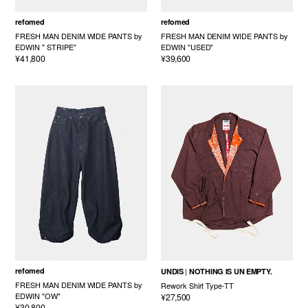
refomed
refomed
FRESH MAN DENIM WIDE PANTS by
FRESH MAN DENIM WIDE PANTS by
EDWIN " STRIPE"
EDWIN "USED"
¥41,800
¥39,600
refomed
UNDIS
NOTHING IS UN EMPTY.
FRESH MAN DENIM WIDE PANTS by
Rework Shirt Type-TT
EDWIN "OW"
¥27,500
¥30,800