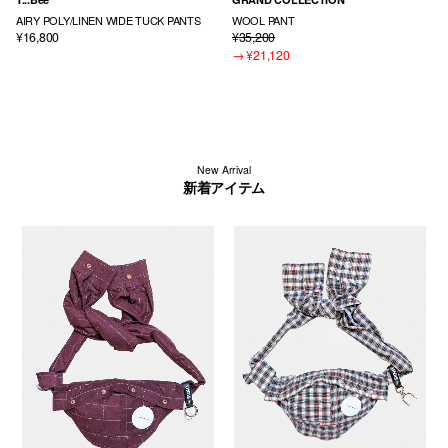
AIRY POLY/LINEN WIDE TUCK PANTS
WOOL PANT
¥16,800
¥35,200
→
¥21,120
New Arrival
新着アイテム