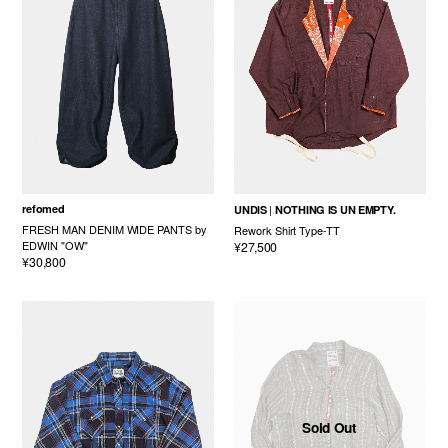
refomed
UNDIS
NOTHING IS UN EMPTY.
FRESH MAN DENIM WIDE PANTS by
Rework Shirt Type-TT
EDWIN "OW"
¥27,500
¥30,800
Sold Out