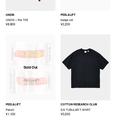
UNDIS
PEEL&LIFT
UNDIS × Rat TEE
badge set
¥8,800
¥2,200
Sold Out
PEEL&LIFT
COTTON RESEARCH CLUB
Pake®
S/S TUBULAR T-SHIRT
¥1,100
¥5,500