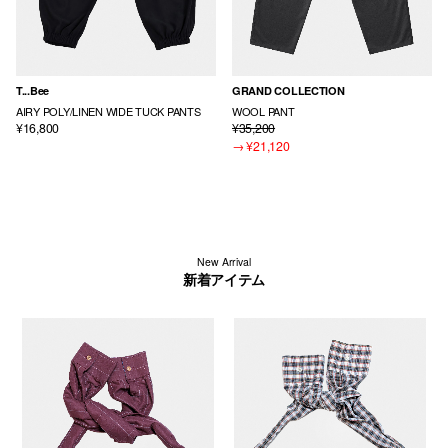
T...Bee
GRAND COLLECTION
AIRY POLY/LINEN WIDE TUCK PANTS
WOOL PANT
¥16,800
¥35,200
→
¥21,120
New Arrival
新着アイテム