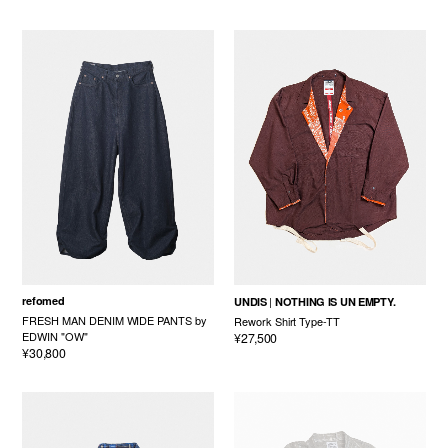
refomed
UNDIS
NOTHING IS UN EMPTY.
FRESH MAN DENIM WIDE PANTS by
Rework Shirt Type-TT
EDWIN "OW"
¥27,500
¥30,800