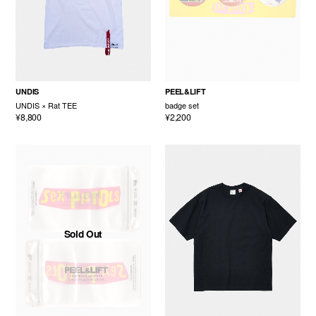
UNDIS
PEEL&LIFT
UNDIS × Rat TEE
badge set
¥8,800
¥2,200
Sold Out