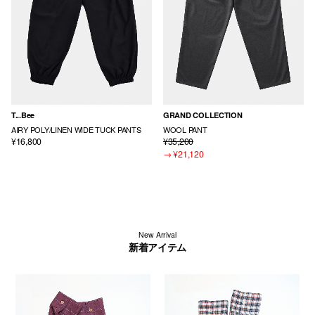
T...Bee
GRAND COLLECTION
AIRY POLY/LINEN WIDE TUCK PANTS
WOOL PANT
¥16,800
¥35,200
→
¥21,120
New Arrival
新着アイテム