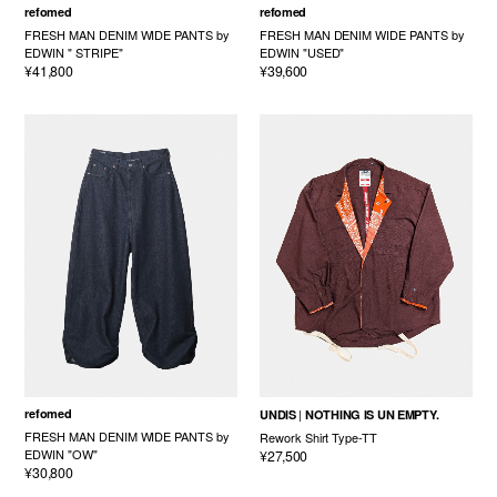
refomed
refomed
FRESH MAN DENIM WIDE PANTS by
FRESH MAN DENIM WIDE PANTS by
EDWIN " STRIPE"
EDWIN "USED"
¥41,800
¥39,600
refomed
UNDIS
NOTHING IS UN EMPTY.
FRESH MAN DENIM WIDE PANTS by
Rework Shirt Type-TT
EDWIN "OW"
¥27,500
¥30,800