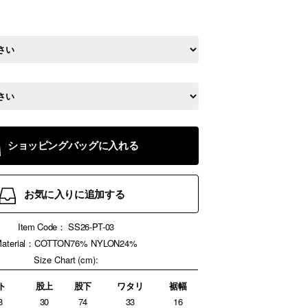
ショッピングバッグに入れる
お気に入りに追加する
Item Code：
SS26-PT-03
aterial：COTTON76% NYLON24%
Size Chart (cm):
ト
股上
股下
ワタリ
裾幅
8
30
74
33
16