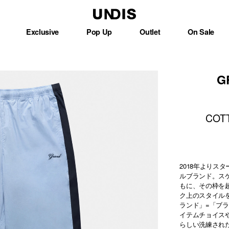
Exclusive
Pop Up
Outlet
On Sale
G
COTT
2018年よりス
ルブランド。ス
もに、その枠を
ク上のスタイルを提
ランド」=「ブ
イテムチョイス
らしい洗練され