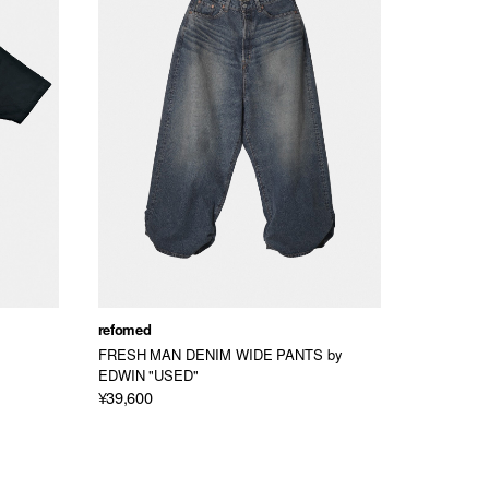
refomed
refomed
FRESH MAN DENIM WIDE PANTS by
FRESH MA
EDWIN "USED"
EDWIN " 
¥39,600
¥41,800