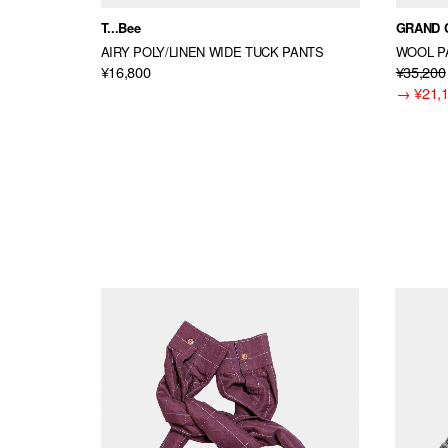
T...Bee
GRAND 
AIRY POLY/LINEN WIDE TUCK PANTS
WOOL P
¥16,800
¥35,200
→
¥21,