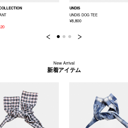
COLLECTION
UNDIS
ANT
UNDIS DOG TEE
¥8,800
120
Previous
Next
New Arrival
新着アイテム