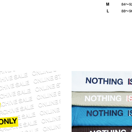
M
84〜9
L
88〜9