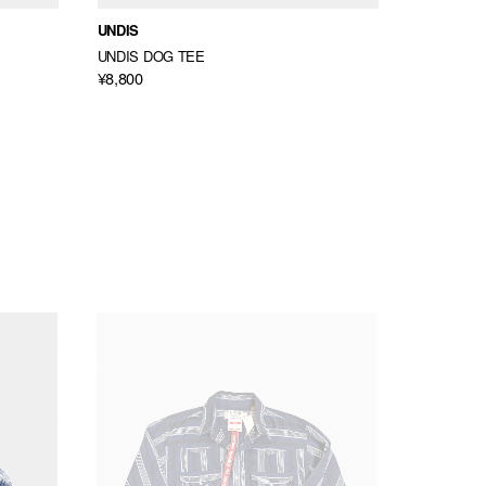
UNDIS
GRAND C
UNDIS DOG TEE
KNIT QUA
¥8,800
¥28,600
→
¥17,16