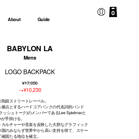
0
About
Guide
BABYLON LA
Mens
LOGO BACKPACK
¥17,050
→
¥10,230
の気鋭ストリートレーベル。
を拠点とするハードコアパンクの代名詞的バンド
(トラッシュトーク)のメンバーであるLee Spielmanと
ensonが手掛ける。
トカルチャーや音楽を反映した大胆なグラフィック
本国のみならず世界中から高い支持を得て、スケー
て確固たる地位を確立。