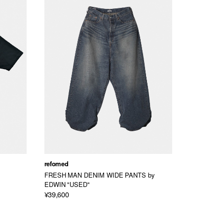
refomed
refomed
FRESH MAN DENIM WIDE PANTS by
FRESH MA
EDWIN "USED"
EDWIN " 
¥39,600
¥41,800