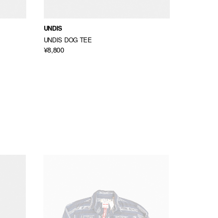
UNDIS
GRAND C
UNDIS DOG TEE
KNIT QUA
¥8,800
¥28,600
→
¥17,16