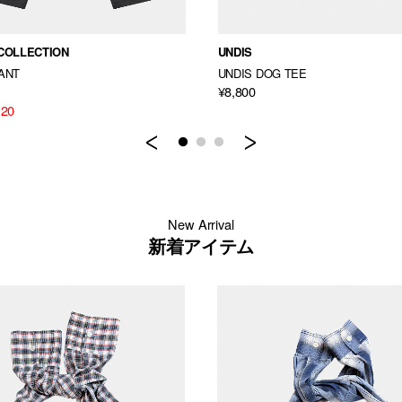
COLLECTION
UNDIS
ANT
UNDIS DOG TEE
¥8,800
120
Previous
Next
New Arrival
新着アイテム