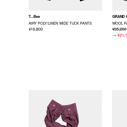
T...Bee
GRAND 
AIRY POLY/LINEN WIDE TUCK PANTS
WOOL P
¥16,800
¥35,200
→
¥21,